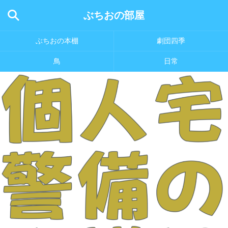
ぶちおの部屋
ぶちおの本棚
劇団四季
鳥
日常