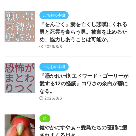
ぶちおの本棚
『をんごく』妻を亡くし悲嘆にくれる
男と死霊を食らう男。被害を止めるた
め、協力しあうことは可能か。
2026/8/8
ぶちおの本棚
『憑かれた鏡 エドワード・ゴーリーが
愛する12の怪談』コワさの余白が癖に
なる。
2026/8/6
鳥
健やかにすやぁ～愛鳥たちの寝顔に癒
されまくる日々。