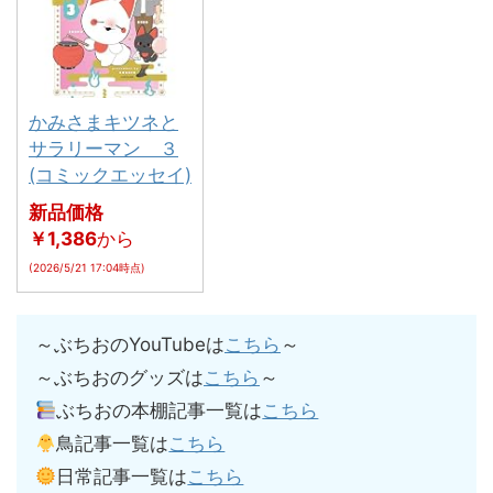
かみさまキツネと
サラリーマン ３
(コミックエッセイ)
新品価格
￥1,386
から
(2026/5/21 17:04時点)
～ぶちおのYouTubeは
こちら
～
～ぶちおのグッズは
こちら
～
ぶちおの本棚記事一覧は
こちら
鳥記事一覧は
こちら
日常記事一覧は
こちら