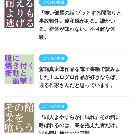
ぶちおの本棚
『怖い部屋の話 ゾッとする間取りと
事故物件』違和感がある。誰かい
る。得体が知れない。不可解な体
験。
ぶちおの本棚
駕籠真太郎作品を電子書籍で読みま
した！エログロ作品が好きならば、
通る作家さんだと思っています。
ぶちおの本棚
『罪人よやすらかに眠れ』その館に
呼ばれるのは、業を抱えた者だけ。
罪を隠し通すのは至難。