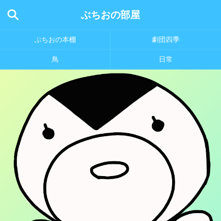
ぶちおの部屋
ぶちおの本棚
劇団四季
鳥
日常