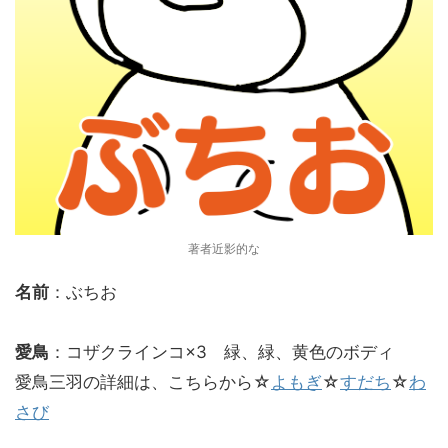
著者近影的な
名前
：ぶちお
愛鳥
：コザクラインコ×3 緑、緑、黄色のボディ
愛鳥三羽の詳細は、こちらから☆
よもぎ
☆
すだち
☆
わ
さび