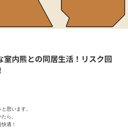
な室内熊との同居生活！リスク回
！
うと思います。
いたら。
超快適！