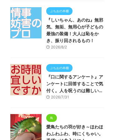
ぶちおの本棚
『しいちゃん、あのね』無邪
気、無垢、無用心が子どもの
最強の装備！大人は恥をか
き、振り回されるもの！
2026/8/2
ぶちおの本棚
『口に関するアンケート』ア
ンケートに回答することで気
付く。人を呪うのは難しい…
2026/7/31
鳥
愛鳥たちの羽が好き～ほわほ
わふわふわ、時にくちゃい。