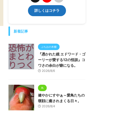
詳しくはコチラ
新着記事
ぶちおの本棚
『憑かれた鏡 エドワード・ゴ
ーリーが愛する12の怪談』コ
ワさの余白が癖になる。
2026/8/6
鳥
健やかにすやぁ～愛鳥たちの
寝顔に癒されまくる日々。
2026/8/4