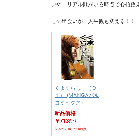
いや、リアル熊がいる時点で心拍数
この出会いが、人生観も変える！！
くまぐらし （０
１） (MANGAバル
コミックス)
新品価格
￥713
から
(2026/4/19 15:09時点)