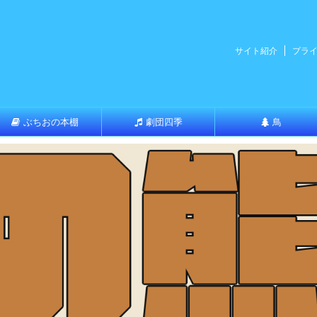
サイト紹介
プラ
ぶちおの本棚
劇団四季
鳥