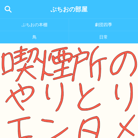
ぶちおの部屋
ぶちおの本棚
劇団四季
鳥
日常