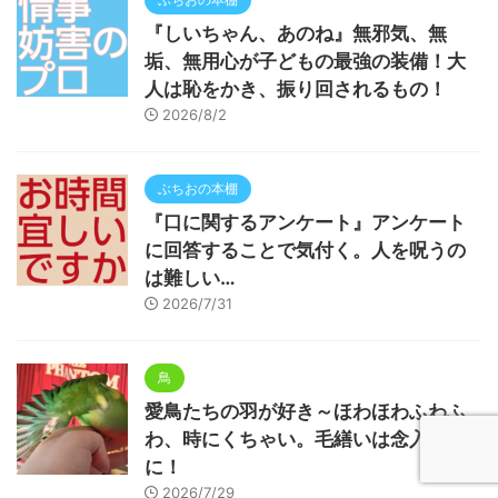
『しいちゃん、あのね』無邪気、無
垢、無用心が子どもの最強の装備！大
人は恥をかき、振り回されるもの！
2026/8/2
ぶちおの本棚
『口に関するアンケート』アンケート
に回答することで気付く。人を呪うの
は難しい…
2026/7/31
鳥
愛鳥たちの羽が好き～ほわほわふわふ
わ、時にくちゃい。毛繕いは念入り
に！
2026/7/29