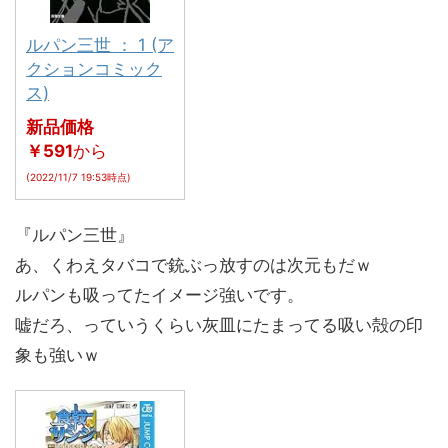
ルパン三世 ： 1 (ア
クションコミック
ス)
新品価格
￥591
から
(2022/11/7 19:53時点)
『ルパン三世』
あ、くわえタバコで銃ぶっ放すのは次元もだｗ
ルパンも吸ってたイメージ強いです。
嘘だろ、っていうくらい灰皿にたまってる吸い殻の印
象も強いｗ