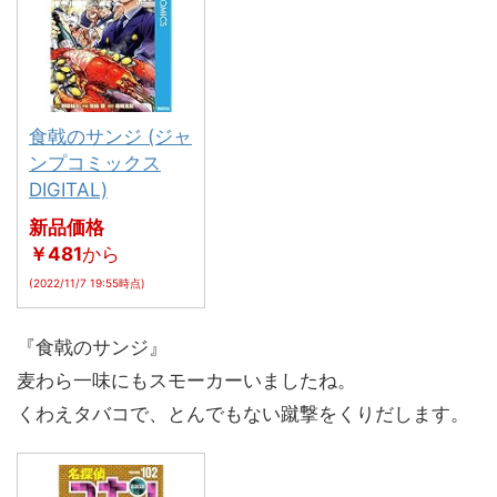
食戟のサンジ (ジャ
ンプコミックス
DIGITAL)
新品価格
￥481
から
(2022/11/7 19:55時点)
『食戟のサンジ』
麦わら一味にもスモーカーいましたね。
くわえタバコで、とんでもない蹴撃をくりだします。