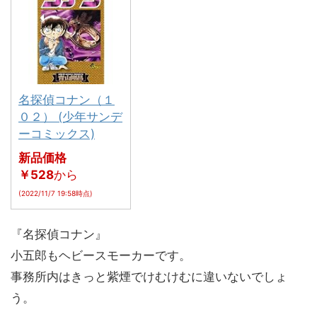
名探偵コナン（１
０２） (少年サンデ
ーコミックス)
新品価格
￥528
から
(2022/11/7 19:58時点)
『名探偵コナン』
小五郎もヘビースモーカーです。
事務所内はきっと紫煙でけむけむに違いないでしょ
う。