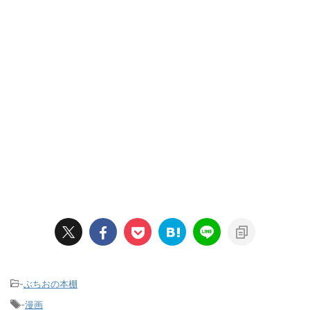
-
ぶちおの本棚
-
漫画