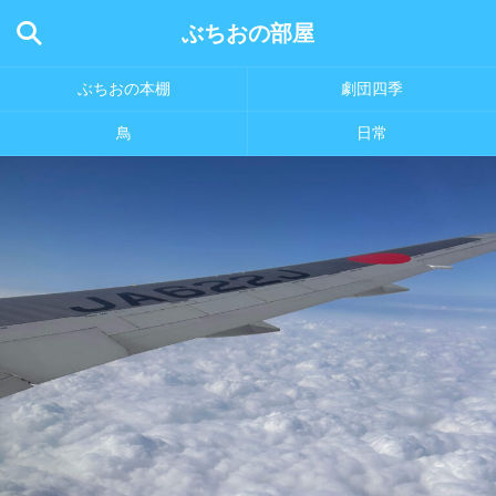
ぶちおの部屋
ぶちおの本棚
劇団四季
鳥
日常