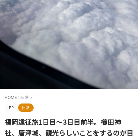
HOME
>
日常
>
日常
福岡遠征旅1日目～3日目前半。櫛田神
社、唐津城、観光らしいことをするのが目