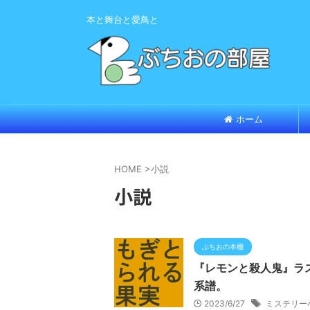
本と舞台と愛鳥と
ホーム
HOME
>
小説
小説
ぶちおの本棚
『レモンと殺人鬼』ラ
系譜。
2023/6/27
ミステリー