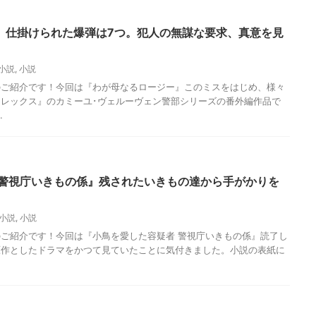
』仕掛けられた爆弾は7つ。犯人の無謀な要求、真意を見
小説
,
小説
のご紹介です！今回は『わが母なるロージー』このミスをはじめ、様々
レックス』のカミーユ･ヴェルーヴェン警部シリーズの番外編作品で
.
 警視庁いきもの係』残されたいきもの達から手がかりを
小説
,
小説
ご紹介です！今回は『小鳥を愛した容疑者 警視庁いきもの係』読了し
原作としたドラマをかつて見ていたことに気付きました。小説の表紙に