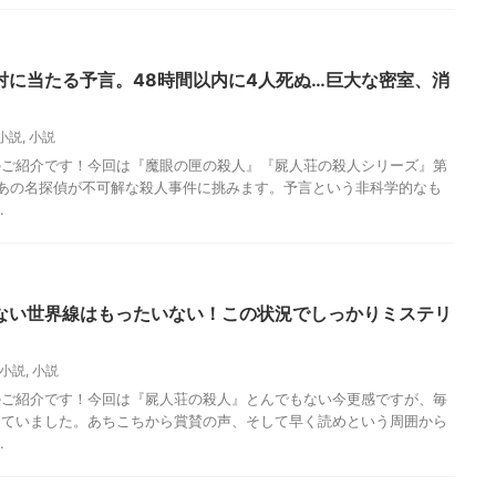
対に当たる予言。48時間以内に4人死ぬ…巨大な密室、消
小説
,
小説
のご紹介です！今回は『魔眼の匣の殺人』『屍人荘の殺人シリーズ』第
あの名探偵が不可解な殺人事件に挑みます。予言という非科学的なも
.
ない世界線はもったいない！この状況でしっかりミステリ
小説
,
小説
のご紹介です！今回は『屍人荘の殺人』とんでもない今更感ですが、毎
っていました。あちこちから賞賛の声、そして早く読めという周囲から
.