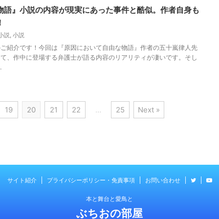
物語』小説の内容が現実にあった事件と酷似。作者自身も
！
小説
,
小説
のご紹介です！今回は『原因において自由な物語』作者の五十嵐律人先
って、作中に登場する弁護士が語る内容のリアリティが凄いです。そし
.
19
20
21
22
…
25
Next »
サイト紹介
プライバシーポリシー・免責事項
お問い合わせ
本と舞台と愛鳥と
ぶちおの部屋