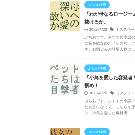
ぶちおの本棚
『わが母なるロージー
抜けるか。
2023/4/28
ミステリー
ぶちおです。おすすめ小説
な賞を総なめた『その女、ア
す。お馴染みの登場人物に ..
ぶちおの本棚
『小鳥を愛した容疑者
掴め！
2023/4/20
ミステリー
ぶちおです。おすすめ小説の
たあとになって、こちらを
は『小鳥を愛した容疑者 ...
ぶちおの本棚