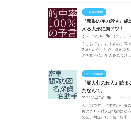
ぶちおの本棚
『魔眼の匣の殺人』絶
える人形に胸アツ！
2023/5/14
ミステリー
ぶちおです。おすすめ小説
2弾ということで、引き続き
のを相手に、犯人を見つけ ..
ぶちおの本棚
『屍人荘の殺人』読ま
だなんて。
2023/4/30
ミステリー
ぶちおです。おすすめ小説
度のごとく積ん読状態にな
の圧、間違いなく名作な予 ..