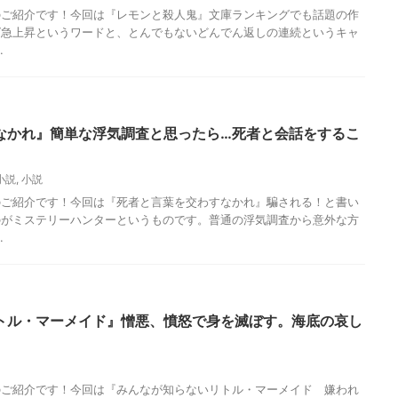
のご紹介です！今回は『レモンと殺人鬼』文庫ランキングでも話題の作
グ急上昇というワードと、とんでもないどんでん返しの連続というキャ
.
なかれ』簡単な浮気調査と思ったら…死者と会話をするこ
小説
,
小説
のご紹介です！今回は『死者と言葉を交わすなかれ』騙される！と書い
のがミステリーハンターというものです。普通の浮気調査から意外な方
.
トル・マーメイド』憎悪、憤怒で身を滅ぼす。海底の哀し
のご紹介です！今回は『みんなが知らないリトル・マーメイド 嫌われ