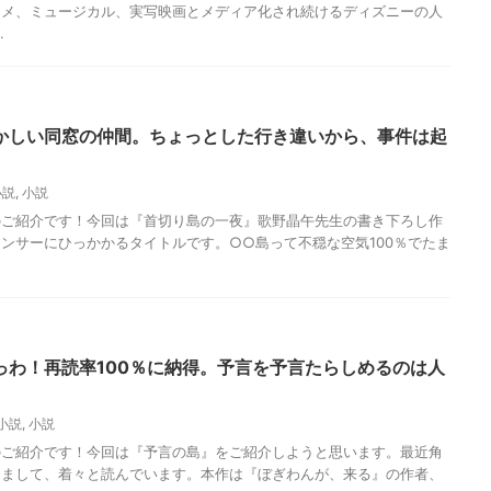
ニメ、ミュージカル、実写映画とメディア化され続けるディズニーの人
.
かしい同窓の仲間。ちょっとした行き違いから、事件は起
小説
,
小説
のご紹介です！今回は『首切り島の一夜』歌野晶午先生の書き下ろし作
ンサーにひっかかるタイトルです。○○島って不穏な空気100％でたま
っわ！再読率100％に納得。予言を予言たらしめるのは人
小説
,
小説
のご紹介です！今回は『予言の島』をご紹介しようと思います。最近角
しまして、着々と読んでいます。本作は『ぼぎわんが、来る』の作者、