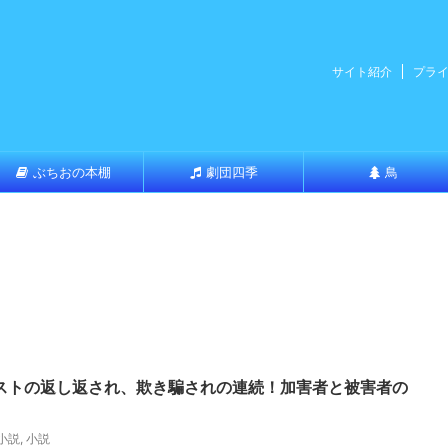
サイト紹介
プラ
ぶちおの本棚
劇団四季
鳥
ストの返し返され、欺き騙されの連続！加害者と被害者の
小説
,
小説