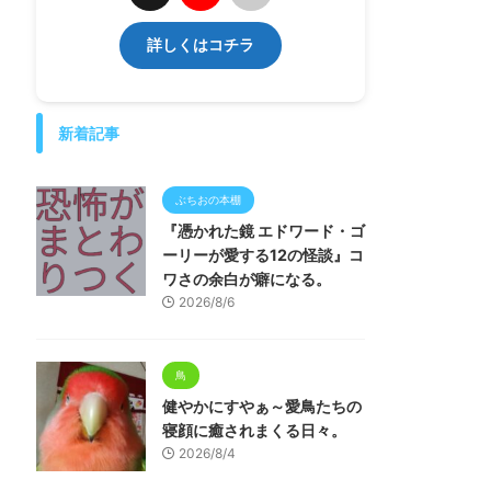
詳しくはコチラ
新着記事
ぶちおの本棚
『憑かれた鏡 エドワード・ゴ
ーリーが愛する12の怪談』コ
ワさの余白が癖になる。
2026/8/6
鳥
健やかにすやぁ～愛鳥たちの
寝顔に癒されまくる日々。
2026/8/4