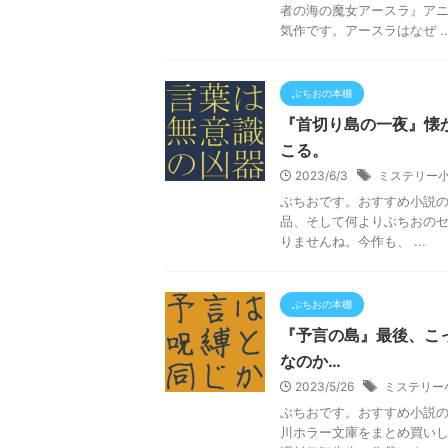
者の海の魔女アースラ』ア
気作です。アースラはなぜ ..
ぶちおの本棚
『首切り島の一夜』懐
こる。
2023/6/3
ミステリー
ぶちおです。おすすめ小説
品、そして何よりぶちおのセ
りませんね。今作も、 ...
ぶちおの本棚
『予言の島』最後、こ
なのか…
2023/5/26
ミステリー
ぶちおです。おすすめ小説
川ホラー文庫をまとめ買い