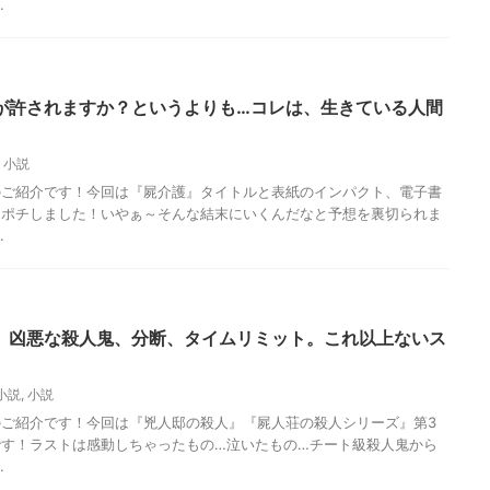
.
が許されますか？というよりも…コレは、生きている人間
,
小説
のご紹介です！今回は『屍介護』タイトルと表紙のインパクト、電子書
即ポチしました！いやぁ～そんな結末にいくんだなと予想を裏切られま
.
、凶悪な殺人鬼、分断、タイムリミット。これ以上ないス
小説
,
小説
ご紹介です！今回は『兇人邸の殺人』『屍人荘の殺人シリーズ』第3
す！ラストは感動しちゃったもの…泣いたもの…チート級殺人鬼から
.