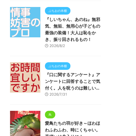
ぶちおの本棚
『しいちゃん、あのね』無邪
気、無垢、無用心が子どもの
最強の装備！大人は恥をか
き、振り回されるもの！
2026/8/2
ぶちおの本棚
『口に関するアンケート』ア
ンケートに回答することで気
付く。人を呪うのは難しい…
2026/7/31
鳥
愛鳥たちの羽が好き～ほわほ
わふわふわ、時にくちゃい。