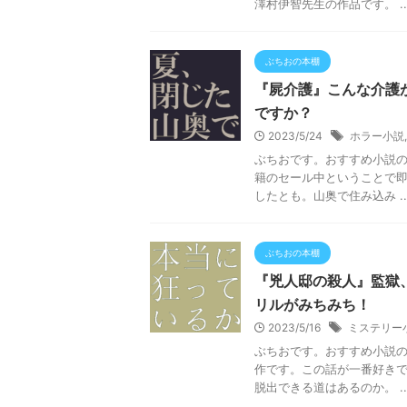
澤村伊智先生の作品です。 ..
ぶちおの本棚
『屍介護』こんな介護
ですか？
2023/5/24
ホラー小説
ぶちおです。おすすめ小説
籍のセール中ということで
したとも。山奥で住み込み ..
ぶちおの本棚
『兇人邸の殺人』監獄
リルがみちみち！
2023/5/16
ミステリー
ぶちおです。おすすめ小説の
作です。この話が一番好きで
脱出できる道はあるのか。 ..