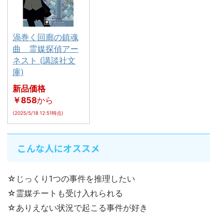
渦巻く回廊の鎮魂
曲 霊媒探偵アー
ネスト (講談社文
庫)
新品価格
￥858
から
(2025/5/18 12:51時点)
こんな人にオススメ
☆じっくり1つの事件を推理したい
☆霊媒チートも受け入れられる
☆ありえない状況で起こる事件が好き