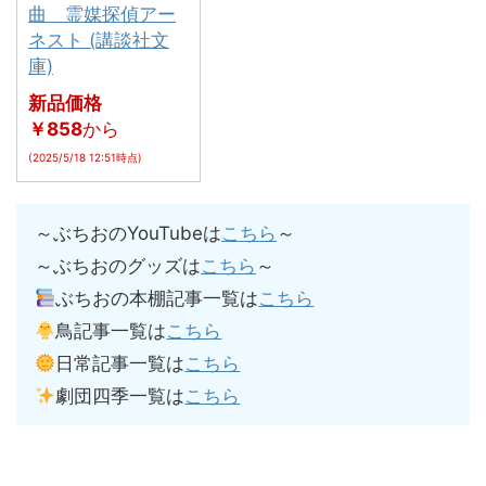
曲 霊媒探偵アー
ネスト (講談社文
庫)
新品価格
￥858
から
(2025/5/18 12:51時点)
～ぶちおのYouTubeは
こちら
～
～ぶちおのグッズは
こちら
～
ぶちおの本棚記事一覧は
こちら
鳥記事一覧は
こちら
日常記事一覧は
こちら
劇団四季一覧は
こちら