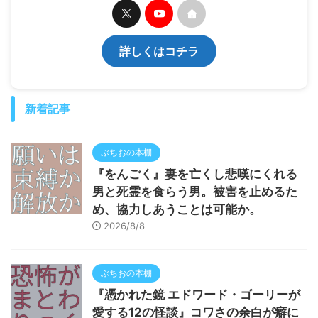
詳しくはコチラ
新着記事
ぶちおの本棚
『をんごく』妻を亡くし悲嘆にくれる
男と死霊を食らう男。被害を止めるた
め、協力しあうことは可能か。
2026/8/8
ぶちおの本棚
『憑かれた鏡 エドワード・ゴーリーが
愛する12の怪談』コワさの余白が癖に