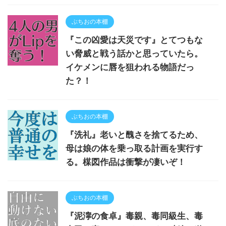
ぶちおの本棚
『この凶愛は天災です』とてつもな
い脅威と戦う話かと思っていたら。
イケメンに唇を狙われる物語だっ
た？！
ぶちおの本棚
『洗礼』老いと醜さを捨てるため、
母は娘の体を乗っ取る計画を実行す
る。楳図作品は衝撃が凄いぞ！
ぶちおの本棚
『泥濘の食卓』毒親、毒同級生、毒