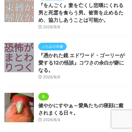
『をんごく』妻を亡くし悲嘆にくれる
男と死霊を食らう男。被害を止めるた
め、協力しあうことは可能か。
2026/8/8
ぶちおの本棚
『憑かれた鏡 エドワード・ゴーリーが
愛する12の怪談』コワさの余白が癖に
なる。
2026/8/6
鳥
健やかにすやぁ～愛鳥たちの寝顔に癒
されまくる日々。
2026/8/4