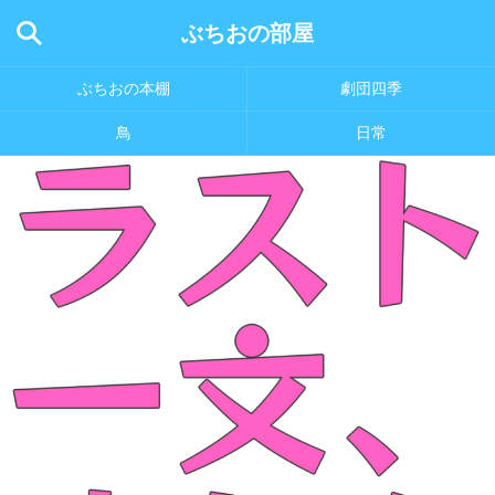
ぶちおの部屋
ぶちおの本棚
劇団四季
鳥
日常