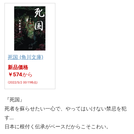
死国 (角川文庫)
新品価格
￥574
から
(2022/5/2 00:11時点)
『死国』
死者を蘇らせたい一心で、やってはいけない禁忌を犯
す…
日本に根付く伝承がベースだからこそこわい。