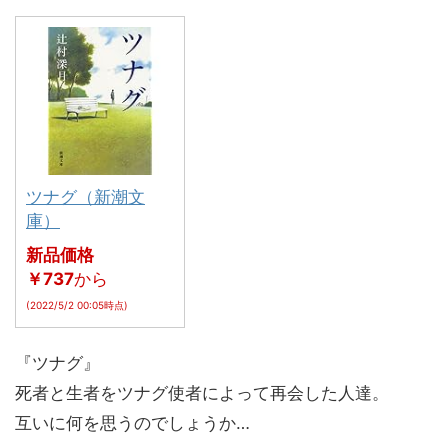
ツナグ（新潮文
庫）
新品価格
￥737
から
(2022/5/2 00:05時点)
『ツナグ』
死者と生者をツナグ使者によって再会した人達。
互いに何を思うのでしょうか…