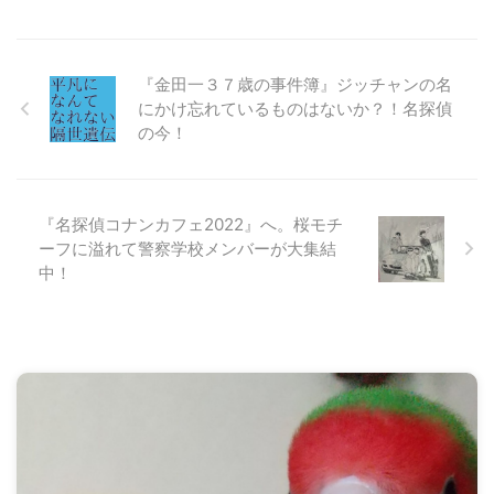
『金田一３７歳の事件簿』ジッチャンの名
にかけ忘れているものはないか？！名探偵
の今！
『名探偵コナンカフェ2022』へ。桜モチ
ーフに溢れて警察学校メンバーが大集結
中！