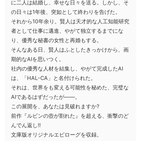
に二人は結婚し、幸せな日々を送る。しかし、そ
の日々は1年後、突如として終わりを告げた。
それから10年余り。賢人は天才的な人工知能研究
者として仕事に邁進、やがて独立するまでにな
り、優秀な秘書の女性と再婚もする。
そんなある日、賢人はふとしたきっかけから、画
期的なAIを思いつく。
社内の優秀な人材を結集し、やがて完成したAI
は、「HAL-CA」と名付けられた。
それは、世界をも変える可能性を秘めた、完璧な
AIであるはずだったが――。
この展開を、あなたは見破れますか?
前作『ルビンの壺が割れた』を超える、衝撃のど
んでん返し‼
文庫版オリジナルエピローグを収録。