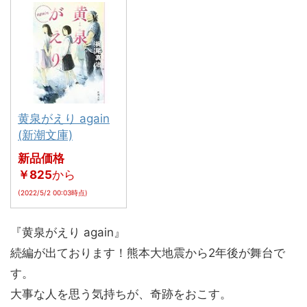
黄泉がえり again
(新潮文庫)
新品価格
￥825
から
(2022/5/2 00:03時点)
『黄泉がえり again』
続編が出ております！熊本大地震から2年後が舞台で
す。
大事な人を思う気持ちが、奇跡をおこす。