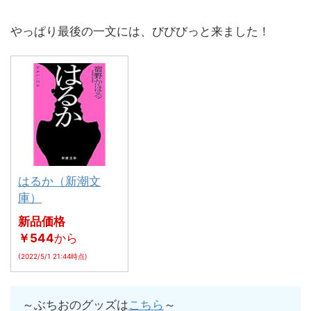
やっぱり最後の一文には、びびびっと来ました！
はるか（新潮文
庫）
新品価格
￥544
から
(2022/5/1 21:44時点)
～ぶちおのグッズは
こちら
～