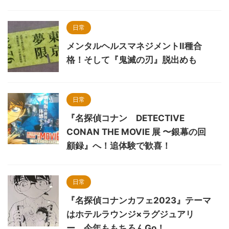
日常
メンタルヘルスマネジメントⅡ種合
格！そして『鬼滅の刃』脱出めも
日常
『名探偵コナン DETECTIVE
CONAN THE MOVIE 展 〜銀幕の回
顧録』へ！追体験で歓喜！
日常
『名探偵コナンカフェ2023』テーマ
はホテルラウンジ×ラグジュアリ
ー。今年ももちろんGo！