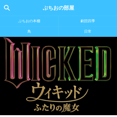
ぶちおの部屋
ぶちおの本棚
劇団四季
鳥
日常