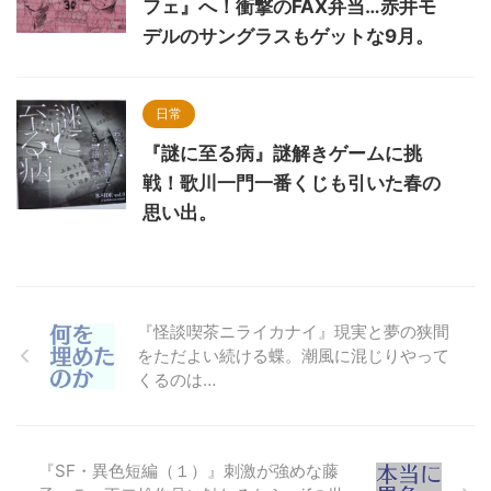
フェ』へ！衝撃のFAX弁当…赤井モ
デルのサングラスもゲットな9月。
日常
『謎に至る病』謎解きゲームに挑
戦！歌川一門一番くじも引いた春の
思い出。
『怪談喫茶ニライカナイ』現実と夢の狭間
をただよい続ける蝶。潮風に混じりやって
くるのは…
『SF・異色短編（１）』刺激が強めな藤