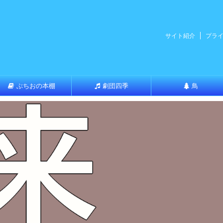
サイト紹介
プラ
ぶちおの本棚
劇団四季
鳥