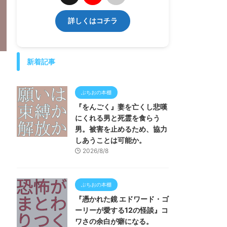
詳しくはコチラ
新着記事
ぶちおの本棚
『をんごく』妻を亡くし悲嘆
にくれる男と死霊を食らう
男。被害を止めるため、協力
しあうことは可能か。
2026/8/8
ぶちおの本棚
『憑かれた鏡 エドワード・ゴ
ーリーが愛する12の怪談』コ
ワさの余白が癖になる。