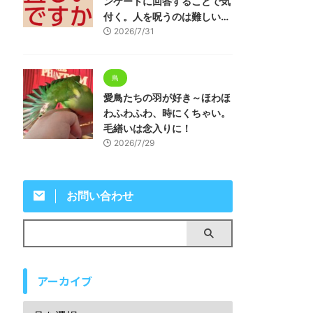
ンケートに回答することで気
付く。人を呪うのは難しい…
2026/7/31
鳥
愛鳥たちの羽が好き～ほわほ
わふわふわ、時にくちゃい。
毛繕いは念入りに！
2026/7/29
お問い合わせ
アーカイブ