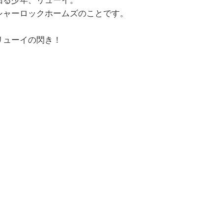
回る少年、リューイ。
シャーロックホームズのことです。
リューイの閃き！