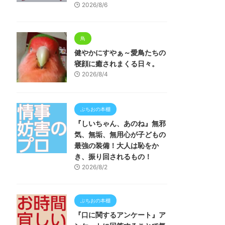
2026/8/6
鳥
健やかにすやぁ～愛鳥たちの
寝顔に癒されまくる日々。
2026/8/4
ぶちおの本棚
『しいちゃん、あのね』無邪
気、無垢、無用心が子どもの
最強の装備！大人は恥をか
き、振り回されるもの！
2026/8/2
ぶちおの本棚
『口に関するアンケート』ア