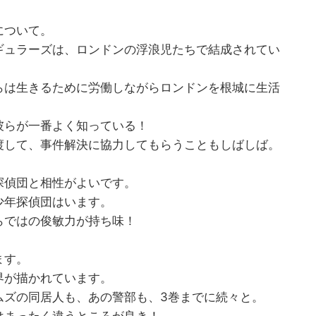
について。
ギュラーズは、ロンドンの浮浪児たちで結成されてい
らは生きるために労働しながらロンドンを根城に生活
彼らが一番よく知っている！
渡して、事件解決に協力してもらうこともしばしば。
探偵団と相性がよいです。
少年探偵団はいます。
らではの俊敏力が持ち味！
ます。
界が描かれています。
ムズの同居人も、あの警部も、3巻までに続々と。