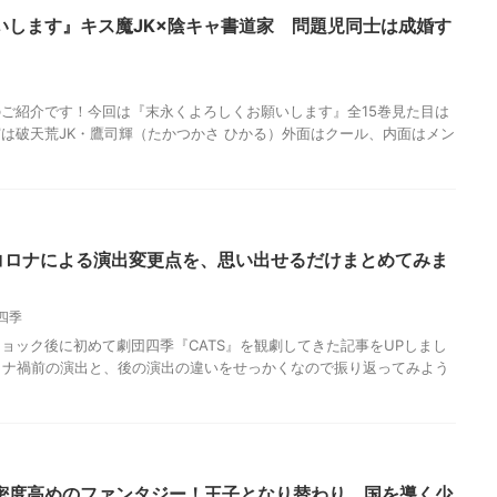
いします』キス魔JK×陰キャ書道家 問題児同士は成婚す
ご紹介です！今回は『末永くよろしくお願いします』全15巻見た目は
は破天荒JK・鷹司輝（たかつかさ ひかる）外面はクール、内面はメン
のコロナによる演出変更点を、思い出せるだけまとめてみま
四季
ョック後に初めて劇団四季『CATS』を観劇してきた記事をUPしまし
ロナ禍前の演出と、後の演出の違いをせっかくなので振り返ってみよう
密度高めのファンタジー！王子となり替わり、国を導く少