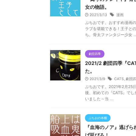
女の物語。
2021/3/13
漫画
ぶちおです。おすすめ漫画の
ラブを堪能できる！王子と
ち。骨太ファンタジー少女 ..
劇団四季
2021/2 劇団四季『
た。
2021/3/9
CATS
,
劇団
ぶちおです。2021年2月2
後、初めての『CATS』で
いました～当 ...
ぶちおの本棚
『血海のノア』逃げら
げ延びろ！