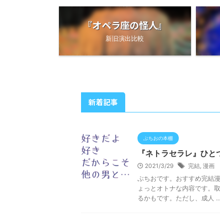
『オペラ座の怪人』
新旧演出比較
新着記事
ぶちおの本棚
『ネトラセラレ』ひと
2021/3/29
完結
,
漫画
ぶちおです。おすすめ完結漫
ょっとオトナな内容です。
るかもです。ただし、成人 ..