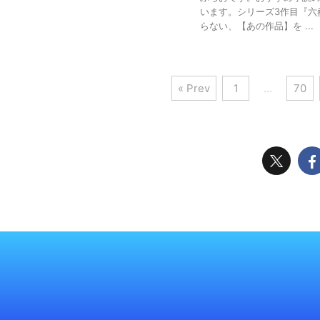
います。シリーズ3作目『六
らない、【あの作品】を ...
« Prev
1
…
70