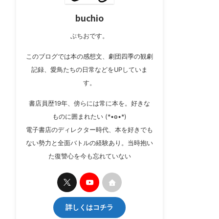
buchio
ぶちおです。
このブログでは本の感想文、劇団四季の観劇
記録、愛鳥たちの日常などをUPしていま
す。
書店員歴19年、傍らには常に本を。好きな
ものに囲まれたい (*•ө•*)
電子書店のディレクター時代、本を好きでも
ない勢力と全面バトルの経験あり。当時抱い
た復讐心を今も忘れていない
詳しくはコチラ