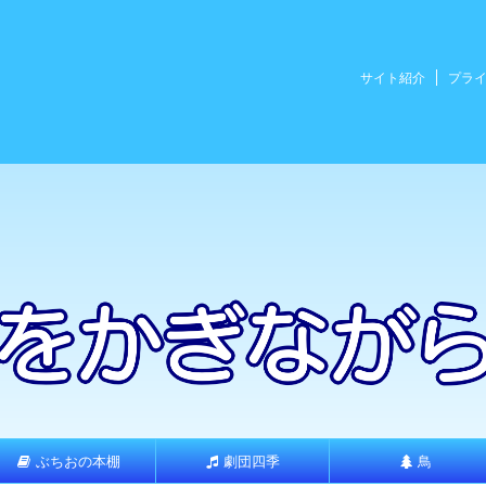
サイト紹介
プラ
ぶちおの本棚
劇団四季
鳥