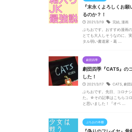
『末永くよろしくお願
るのか？！
2021/3/19
完結
,
漫画
ぶちおです。おすすめ漫画の
とても大人しそうなのに、実
タル弱い書道家・葛 ...
劇団四季
劇団四季『CATS』
した！
2021/3/17
CATS
,
劇団
ぶちおです。先日、コロナシ
た。☆その記事はこちらコ
と思いました！『オペ ...
ぶちおの本棚
『偽りのフレイヤ』骨