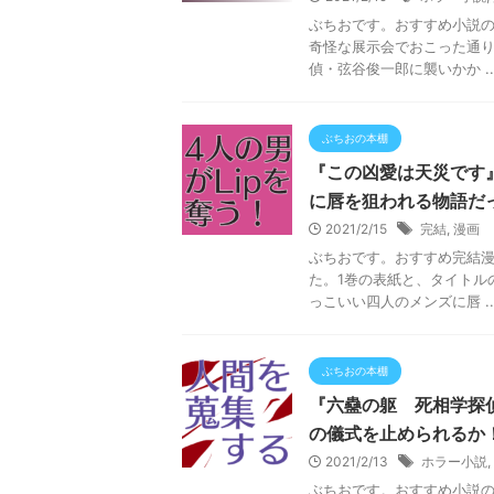
ぶちおです。おすすめ小説
奇怪な展示会でおこった通り
偵・弦谷俊一郎に襲いかか ..
ぶちおの本棚
『この凶愛は天災です
に唇を狙われる物語だ
2021/2/15
完結
,
漫画
ぶちおです。おすすめ完結漫
た。1巻の表紙と、タイトル
っこいい四人のメンズに唇 ..
ぶちおの本棚
『六蠱の躯 死相学探
の儀式を止められるか
2021/2/13
ホラー小説
,
ぶちおです。おすすめ小説の