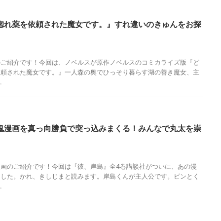
惚れ薬を依頼された魔女です。』すれ違いのきゅんをお探
のご紹介です！今回は、ノベルスが原作ノベルスのコミカライズ版『ど
依頼された魔女です。』一人森の奥でひっそり暮らす湖の善き魔女、主
.
鬼漫画を真っ向勝負で突っ込みまくる！みんなで丸太を崇
画のご紹介です！今回は『彼、岸島』全4巻講談社がついに、あの漫
ました。かれ、きしじまと読みます。岸島くんが主人公です。ピンとく
.