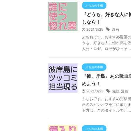
ぶちおの本棚
『どうも、好きな人に
しなら！
2021/3/25
漫画
ぶちおです。おすすめ漫画
うも、好きな人に惚れ薬を
人公・ロゼ。ロゼがひっそ ..
ぶちおの本棚
『彼、岸島』あの吸血
めよう！
2021/3/23
完結
,
漫画
ぶちおです。おすすめ完結漫
画のスピンオフを世に放ち
る方は、このタイトルで元 ..
ぶちおの本棚