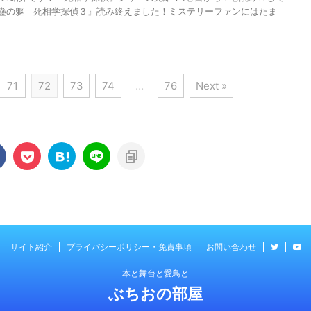
蠱の躯 死相学探偵３』読み終えました！ミステリーファンにはたま
71
72
73
74
…
76
Next »
サイト紹介
プライバシーポリシー・免責事項
お問い合わせ
本と舞台と愛鳥と
ぶちおの部屋