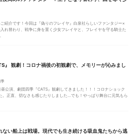
ご紹介です！今回は『偽りのフレイヤ』白泉社らしいファンタジー×
の入れ替わり、戦争に身を置く少女フレイヤと、フレイヤを守る騎士た
.
CATS』 観劇！コロナ禍後の初観劇で、メモリーが沁みまし
四季
5日昼公演、劇団四季『CATS』観劇してきました！！！コロナショック
した。正直、切なさも感じたりしました…でも！やっぱり舞台に元気もら
れない船上は戦場。現代でも生き続ける吸血鬼たちから逃