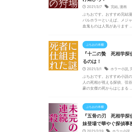
2021/3/7
完結
,
漫画
ぶちおです。おすすめ完結漫
バルホラーといえば、メジ
血鬼ものは人気があります ..
ぶちおの本棚
『十二の贄 死相学探
るのは！
2021/3/1
ホラー小説
,
ぶちおです。おすすめ小説
人の死相が視える探偵、弦
豪の女傑の死からはじまる ..
ぶちおの本棚
『五骨の刃 死相学探
妹登場で華やぐ探偵事
2021/2/19
ホラー小説
,