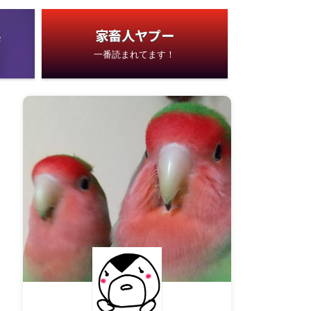
展
家畜人ヤプー
一番読まれてます！