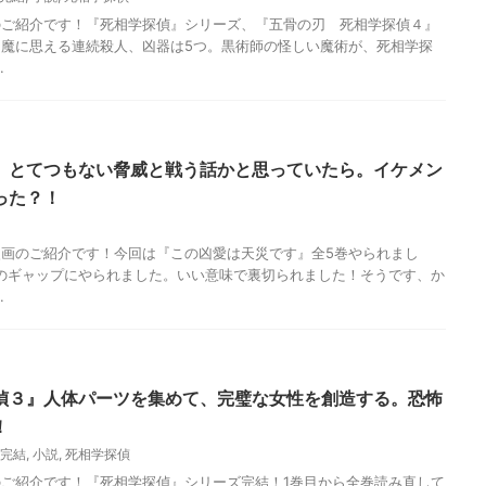
のご紹介です！『死相学探偵』シリーズ、『五骨の刃 死相学探偵４』
魔に思える連続殺人、凶器は5つ。黒術師の怪しい魔術が、死相学探
.
』とてつもない脅威と戦う話かと思っていたら。イケメン
った？！
画のご紹介です！今回は『この凶愛は天災です』全5巻やられまし
のギャップにやられました。いい意味で裏切られました！そうです、か
.
偵３』人体パーツを集めて、完璧な女性を創造する。恐怖
！
完結
,
小説
,
死相学探偵
ご紹介です！『死相学探偵』シリーズ完結！1巻目から全巻読み直して