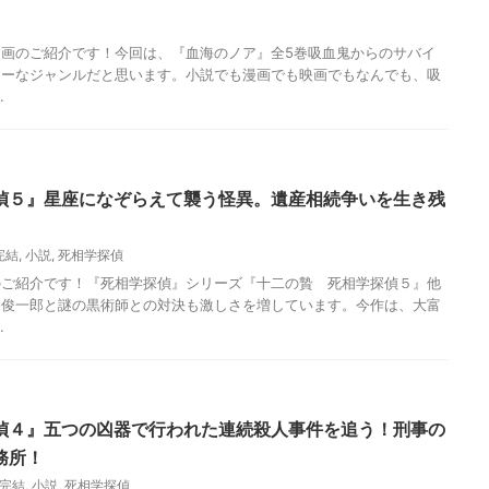
画のご紹介です！今回は、『血海のノア』全5巻吸血鬼からのサバイ
ャーなジャンルだと思います。小説でも漫画でも映画でもなんでも、吸
.
偵５』星座になぞらえて襲う怪異。遺産相続争いを生き残
完結
,
小説
,
死相学探偵
のご紹介です！『死相学探偵』シリーズ『十二の贄 死相学探偵５』他
谷俊一郎と謎の黒術師との対決も激しさを増しています。今作は、大富
.
偵４』五つの凶器で行われた連続殺人事件を追う！刑事の
務所！
完結
,
小説
,
死相学探偵