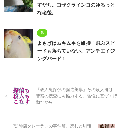
すだち。コザクラインコのゆるっと
な老後。
鳥
よもぎはムキムキを維持！飛ぶスピ
ードも落ちていない、アンチエイジ
ングバード！
『殺人鬼探偵の捏造美学』その殺人鬼は、
警察の捜査にも協力する。習性に基づく行
動だから
『珈琲店タレーランの事件簿』読むと珈琲