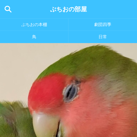
ぶちおの部屋
ぶちおの本棚
劇団四季
鳥
日常