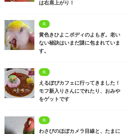
は右肩上がり！
鳥
黄色きひよこボディのよもぎ。老い
ない秘訣はいまだ謎に包まれていま
す。
鳥
えるぽぴカフェに行ってきました！
モフ新入りさんにでれたり、おみや
をゲットです
鳥
わさびのほぼカメラ目線と、たまに