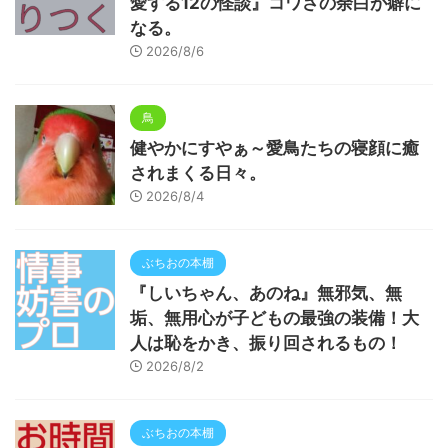
愛する12の怪談』コワさの余白が癖に
なる。
2026/8/6
鳥
健やかにすやぁ～愛鳥たちの寝顔に癒
されまくる日々。
2026/8/4
ぶちおの本棚
『しいちゃん、あのね』無邪気、無
垢、無用心が子どもの最強の装備！大
人は恥をかき、振り回されるもの！
2026/8/2
ぶちおの本棚