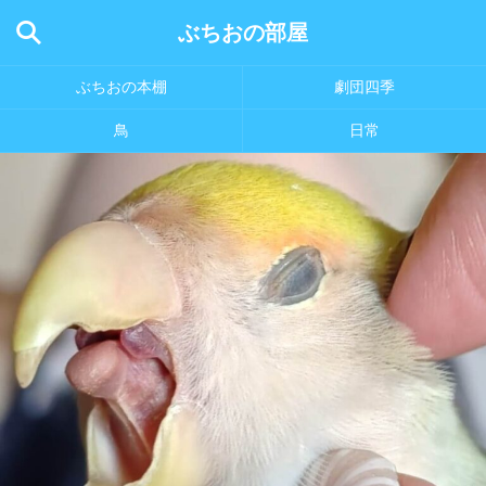
ぶちおの部屋
ぶちおの本棚
劇団四季
鳥
日常