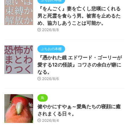
『をんごく』妻を亡くし悲嘆にくれる
男と死霊を食らう男。被害を止めるた
め、協力しあうことは可能か。
2026/8/8
ぶちおの本棚
『憑かれた鏡 エドワード・ゴーリーが
愛する12の怪談』コワさの余白が癖に
なる。
2026/8/6
鳥
健やかにすやぁ～愛鳥たちの寝顔に癒
されまくる日々。
2026/8/4