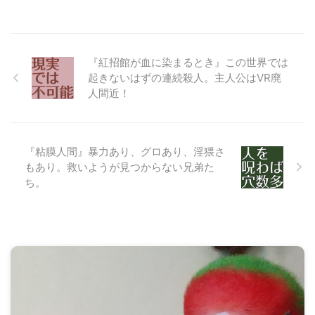
『紅招館が血に染まるとき』この世界では
起きないはずの連続殺人。主人公はVR廃
人間近！
『粘膜人間』暴力あり、グロあり、淫猥さ
もあり。救いようが見つからない兄弟た
ち。