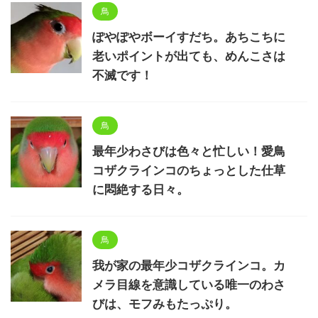
鳥
ぽやぽやボーイすだち。あちこちに
老いポイントが出ても、めんこさは
不滅です！
鳥
最年少わさびは色々と忙しい！愛鳥
コザクラインコのちょっとした仕草
に悶絶する日々。
鳥
我が家の最年少コザクラインコ。カ
メラ目線を意識している唯一のわさ
びは、モフみもたっぷり。